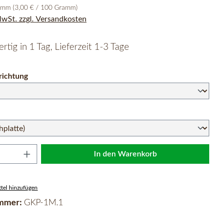
ramm
(3,00 € / 100 Gramm)
 MwSt. zzgl. Versandkosten
rtig in 1 Tag, Lieferzeit 1-3 Tage
auswählen
ichtung
wählen
Anzahl: Gib den gewünschten Wert ein oder 
In den Warenkorb
tel hinzufügen
mmer:
GKP-1M.1