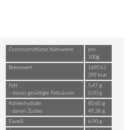
Durchschnittliche Nährwerte
pro
100g
Brennwert
1690 kJ
399 kcal
Fett
5,47 g
- davon gesättigte Fettsäuren
0,50 g
Kohlenhydrate
80,60 g
- davon Zucker
49,38 g
Eiweiß
6,90 g